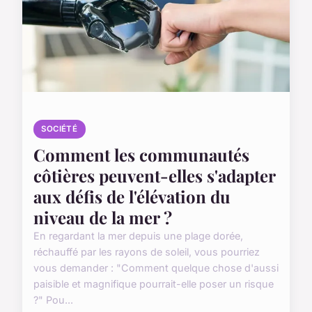
SOCIÉTÉ
Comment les communautés
côtières peuvent-elles s'adapter
aux défis de l'élévation du
niveau de la mer ?
En regardant la mer depuis une plage dorée,
réchauffé par les rayons de soleil, vous pourriez
vous demander : "Comment quelque chose d'aussi
paisible et magnifique pourrait-elle poser un risque
?" Pou...