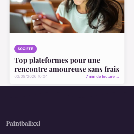
SOCIÉTÉ
Top plateformes pour une
rencontre amoureuse sans frais
03/08/2026 10:04
7 min de lecture →
Paintballxxl