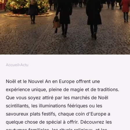
Accueil
›
Actu
ACTU
Découvrir le noël et le nouvel
Noël et le Nouvel An en Europe offrent une
expérience unique, pleine de magie et de traditions.
an en Europe: lieux et
Que vous soyez attiré par les marchés de Noël
traditions
scintillants, les illuminations féériques ou les
savoureux plats festifs, chaque coin d'Europe a
admin
•
23 juillet 2024
•
7 min de lecture
quelque chose de spécial à offrir. Découvrez les